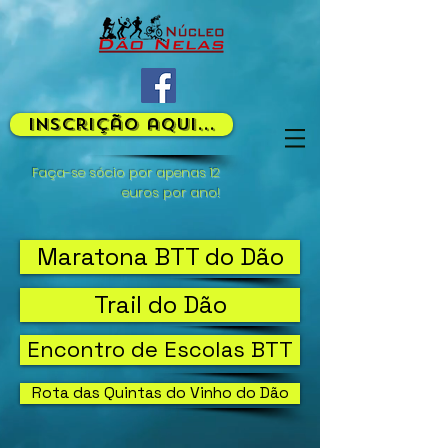
Inscrição aqui...
Faça-se sócio por apenas 12
euros por ano!
Maratona BTT do Dão
Trail do Dão
Encontro de Escolas BTT
Rota das Quintas do Vinho do Dão