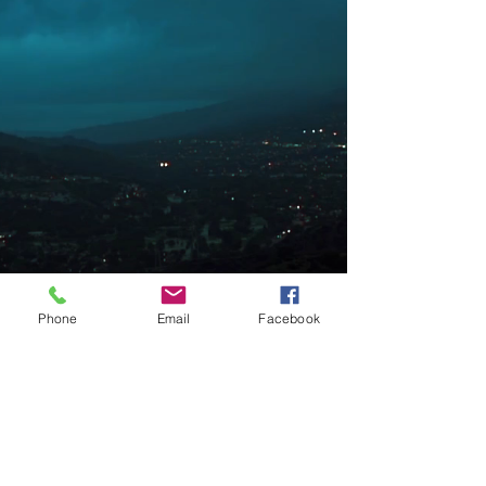
Phone
Email
Facebook
agonzalez01@gmail.co
m