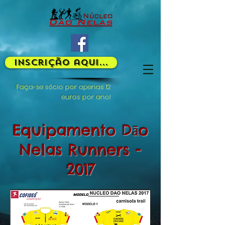
Inscrição aqui...
Faça-se sócio por apenas 12
euros por ano!
Equipamento Dāo
Nelas Runners -
2017